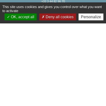
+33 3 44 82 96 70
This site uses cookies and gives you control over what you want
Contact par formulaire
to activate
OK, accept all
Deny all cookies
Personalize
Liens
Département de l'Oise
Région Hauts de France
Préfecture de l'oise
Communauté de Communes de
l'Oise Picarde
Mentions légales
-
Politique de confidentialité
-