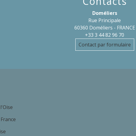
Contacts
Doméliers
Rue Principale
60360 Doméliers - FRANCE
+33 3 44 82 96 70
Contact par formulaire
l'Oise
 France
ise