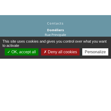
Contacts
Doméliers
Rue Principale
60360 Doméliers - FRANCE
This site uses cookies and gives you control over what you want
+33 3 44 82 96 70
to activate
Contact par formulaire
OK, accept all
Deny all cookies
Personalize
Liens
Département de l'Oise