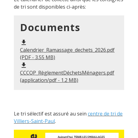
de tri sont disponibles ci-après:
Documents
file_download
Calendrier_Ramassage_dechets_2026.pdf
(PDF - 3.55 MB)
file_download
CCCOP_RèglementDéchetsMénagers.pdf
(application/pdf - 1.2 MB)
Le tri sélectif est assuré au sein
centre de tri de
Villiers-Saint-Paul
.