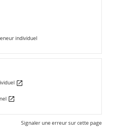
eneur individuel
ividuel
open_in_new
nnel
open_in_new
Signaler une erreur sur cette page