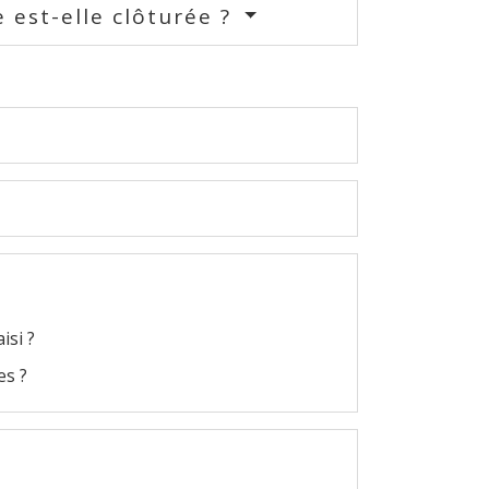
 est-elle clôturée ?
isi ?
es ?