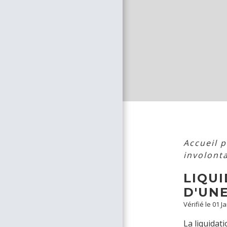
Accueil 
involont
LIQUI
D'UN
Vérifié le 01 J
La liquidat