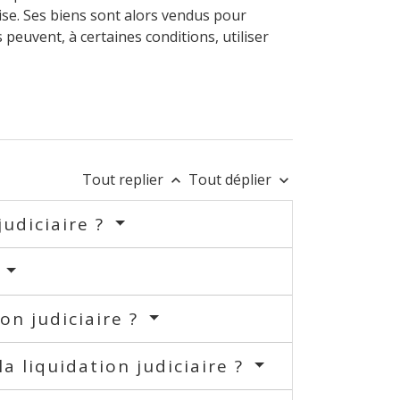
rise. Ses biens sont alors vendus pour
 peuvent, à certaines conditions, utiliser
Tout replier
Tout déplier
keyboard_arrow_up
keyboard_arrow_down
judiciaire ?
?
on judiciaire ?
a liquidation judiciaire ?