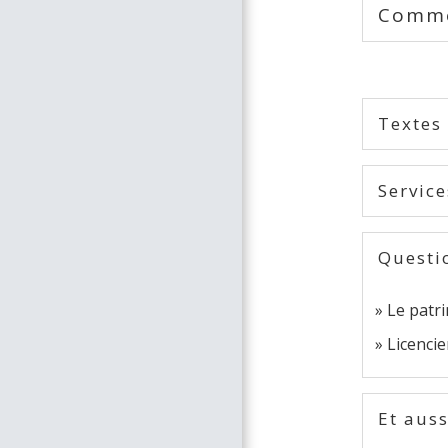
Commen
Textes
Service
Questi
Le patri
Licencie
Et auss