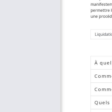
manifesteme
permettre l
une procédur
Liquidati
À quel
Commen
Commen
Quels 