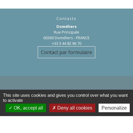
Contacts
Doméliers
Rue Principale
60360 Doméliers - FRANCE
+33 3 44 82 96 70
Contact par formulaire
This site uses cookies and gives you control over what you want
Liens
to activate
OK, accept all
Deny all cookies
Personalize
Département de l'Oise
Région Hauts de France