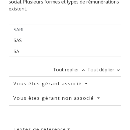
social. Plusieurs formes et types de rémunérations
existent.
SARL
SAS
SA
Tout replier
Tout déplier
keyboard_arrow_up
keyboard_arrow_down
Vous êtes gérant associé
Vous êtes gérant non associé
Textes de référence