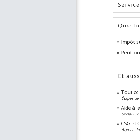
Service
Questi
Impôt su
Peut-on
Et auss
Tout ce 
Étapes de 
Aide à l
Social - Sa
CSG et 
Argent - 