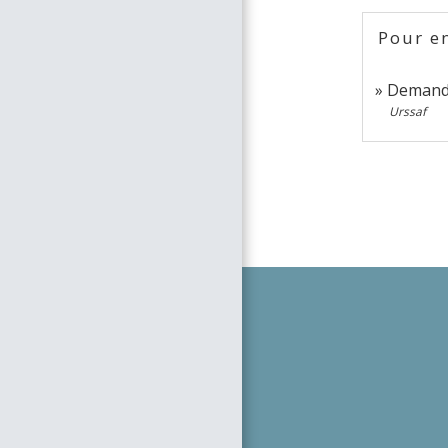
Pour en
Demande
Urssaf