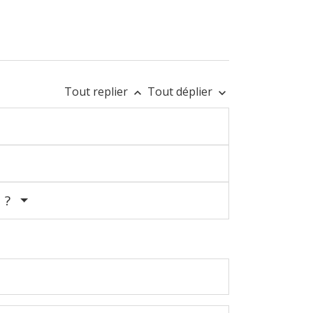
Tout replier
Tout déplier
keyboard_arrow_up
keyboard_arrow_down
e ?