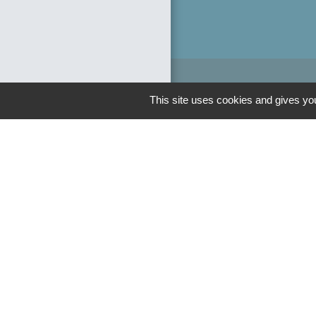
This site uses cookies and gives you
Liens
Département de 
Région Hauts de
Préfecture de l'o
Communauté de 
Picarde
Men