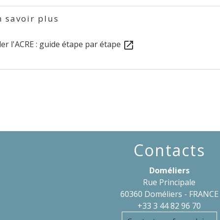
 savoir plus
r l'ACRE : guide étape par étape
open_in_new
Contacts
Doméliers
Rue Principale
60360 Doméliers - FRANCE
+33 3 44 82 96 70