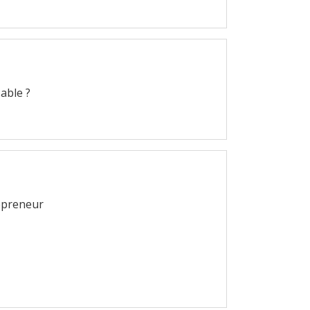
able ?
repreneur