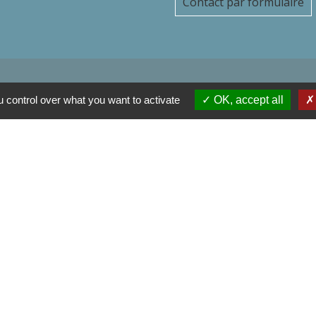
Contact par formulaire
 control over what you want to activate
OK, accept all
l'Oise
 France
ise
Communes de l'Oise
tions légales
-
Politique de confidentialité
-
Accessibilité