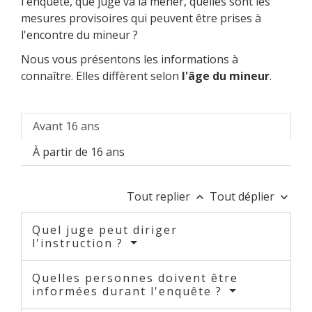
l'enquête, que juge va la mener, quelles sont les
mesures provisoires qui peuvent être prises à
l'encontre du mineur ?
Nous vous présentons les informations à
connaître. Elles diffèrent selon
l'âge du mineur
.
Avant 16 ans
À partir de 16 ans
Tout replier
Tout déplier
keyboard_arrow_up
keyboard_arrow_down
Quel juge peut diriger
l'instruction ?
Quelles personnes doivent être
informées durant l'enquête ?