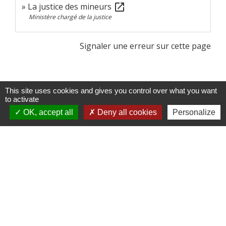
La justice des mineurs
open_in_new
Ministère chargé de la justice
Signaler une erreur sur cette page
This site uses cookies and gives you control over what you want
to activate
Contacts
OK, accept all
Deny all cookies
Personalize
Doméliers
Rue Principale
60360 Doméliers - FRANCE
+33 3 44 82 96 70
Contact par formulaire