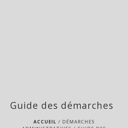
Doméliers
menu
Guide des démarches
ACCUEIL
/
DÉMARCHES