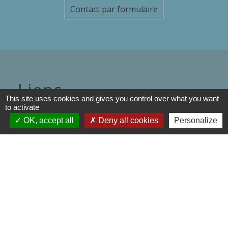
Contact par formulaire
Liens
This site uses cookies and gives you control over what you want
to activate
Département de l'Oise
OK, accept all
Deny all cookies
Personalize
Région Hauts de France
Préfecture de l'oise
Communauté de Communes de
l'Oise Picarde
Mentions légales
-
Politique de confidentialité
-