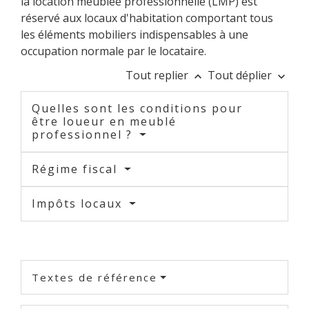
la location meublée professionnelle (LMP) est
réservé aux locaux d'habitation comportant tous
les éléments mobiliers indispensables à une
occupation normale par le locataire.
Tout replier
Tout déplier
keyboard_arrow_up
keyboard_arrow_down
Quelles sont les conditions pour
être loueur en meublé
professionnel ?
Régime fiscal
Impôts locaux
Textes de référence