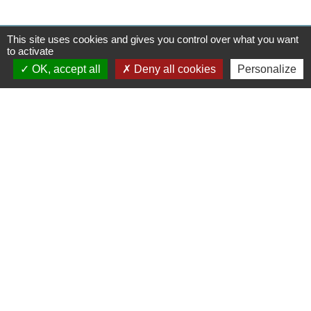
This site uses cookies and gives you control over what you want
Contacts
to activate
Doméliers
OK, accept all
Deny all cookies
Personalize
Rue Principale
60360 Doméliers - FRANCE
+33 3 44 82 96 70
Contact par formulaire
Liens
Département de l'Oise
Région Hauts de France