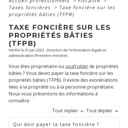
Accueil professionnels
>
Fiscalité
>
Taxes foncières
>
Taxe foncière sur les
propriétés bâties (TFPB)
TAXE FONCIÈRE SUR LES
PROPRIÉTÉS BÂTIES
(TFPB)
Vérifié le 01 Jan 2023 - Direction de l'information légale et
administrative (Première ministre)
Vous êtes propriétaire ou
usufruitier
de propriétés
bâties ? Vous devez payer la taxe foncière sur les
propriétés bâties (TFPB). Il existe des exonérations
liées à la propriété ou à la personne propriétaire.
Nous vous présentons les informations à
connaître.
Tout replier
Tout déplier
keyboard_arrow_up
keyboard_arrow_down
Qui doit payer la taxe foncière ?