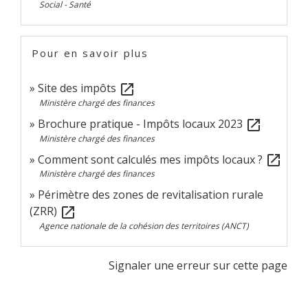
Social - Santé
Pour en savoir plus
Site des impôts
open_in_new
Ministère chargé des finances
Brochure pratique - Impôts locaux 2023
open_in_new
Ministère chargé des finances
Comment sont calculés mes impôts locaux ?
open_in_new
Ministère chargé des finances
Périmètre des zones de revitalisation rurale
(ZRR)
open_in_new
Agence nationale de la cohésion des territoires (ANCT)
Signaler une erreur sur cette page