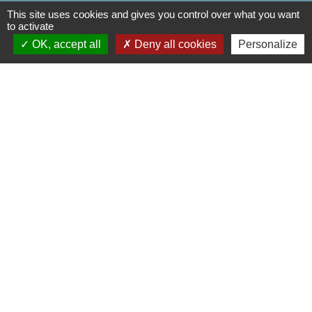
This site uses cookies and gives you control over what you want
Contacts
to activate
Doméliers
OK, accept all
Deny all cookies
Personalize
Rue Principale
60360 Doméliers - FRANCE
+33 3 44 82 96 70
Contact par formulaire
Liens
Département de l'Oise
Région Hauts de France
Préfecture de l'oise