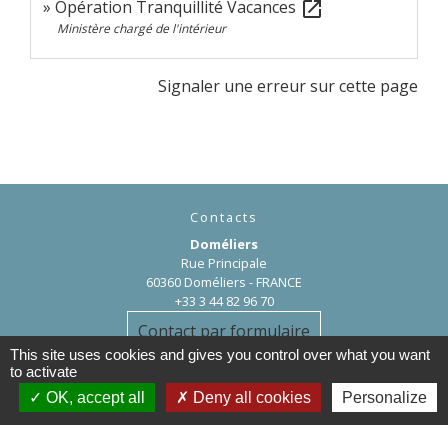
Opération Tranquillité Vacances
open_in_new
Ministère chargé de l'intérieur
Signaler une erreur sur cette page
Contacts
Doméliers
Rue Principale
60360 Doméliers - FRANCE
+33 3 44 82 96 70
Contact par formulaire
This site uses cookies and gives you control over what you want
to activate
OK, accept all
Deny all cookies
Personalize