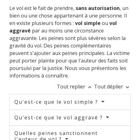
Le vol est le fait de prendre,
sans autorisation
, un
bien ou une chose appartenant à une personne. Il
en existe plusieurs formes :
vol simple
ou
vol
aggravé
par au moins une circonstance
aggravante. Les peines sont plus sévères selon la
gravité du vol. Des peines complémentaires
peuvent s'ajouter aux peines principales. La victime
peut porter plainte pour que l'auteur des faits soit
poursuivi par la justice. Nous vous présentons les
informations à connaître.
Tout replier
Tout déplier
keyboard_arrow_up
keyboard_arrow_down
Qu'est-ce que le vol simple ?
Qu'est-ce que le vol aggravé ?
Quelles peines sanctionnent
l'auteur de vol ?