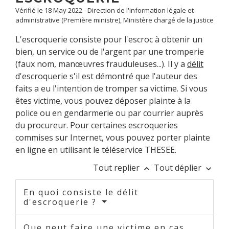
Vérifié le 18 May 2022 - Direction de l'information légale et
administrative (Première ministre), Ministère chargé de la justice
L'escroquerie consiste pour l'escroc à obtenir un
bien, un service ou de l'argent par une tromperie
(faux nom, manœuvres frauduleuses...). Il y a
délit
d'escroquerie s'il est démontré que l'auteur des
faits a eu l'intention de tromper sa victime. Si vous
êtes victime, vous pouvez déposer plainte à la
police ou en gendarmerie ou par courrier auprès
du procureur. Pour certaines escroqueries
commises sur Internet, vous pouvez porter plainte
en ligne en utilisant le téléservice THESEE.
Tout replier
Tout déplier
keyboard_arrow_up
keyboard_arrow_down
En quoi consiste le délit
d'escroquerie ?
Que peut faire une victime en cas