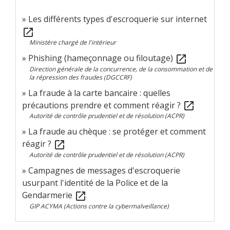
Les différents types d'escroquerie sur internet
open_in_new
Ministère chargé de l'intérieur
Phishing (hameçonnage ou filoutage)
open_in_new
Direction générale de la concurrence, de la consommation et de
la répression des fraudes (DGCCRF)
La fraude à la carte bancaire : quelles
précautions prendre et comment réagir ?
open_in_new
Autorité de contrôle prudentiel et de résolution (ACPR)
La fraude au chèque : se protéger et comment
réagir ?
open_in_new
Autorité de contrôle prudentiel et de résolution (ACPR)
Campagnes de messages d'escroquerie
usurpant l'identité de la Police et de la
Gendarmerie
open_in_new
GIP ACYMA (Actions contre la cybermalveillance)