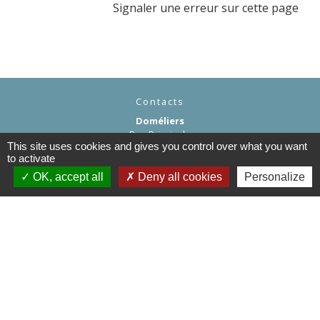
Signaler une erreur sur cette page
Contacts
Doméliers
Rue Principale
This site uses cookies and gives you control over what you want
60360 Doméliers - FRANCE
to activate
+33 3 44 82 96 70
OK, accept all
Deny all cookies
Personalize
Contact par formulaire
Liens