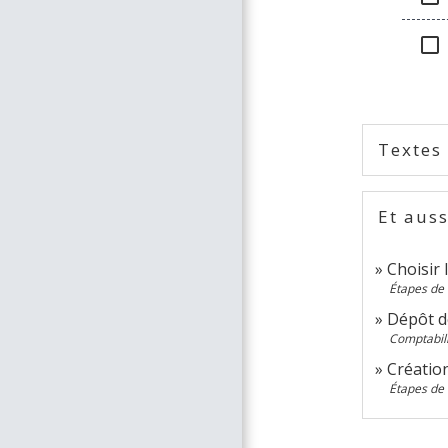
check_box_outline_blank
Textes
Et auss
Choisir 
Étapes de 
Dépôt d
Comptabili
Création
Étapes de 