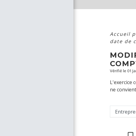
Accueil 
date de 
MODIF
COMP
Vérifié le 01 J
L'exercice 
ne convient
Entrepre
check_box_outline_blank