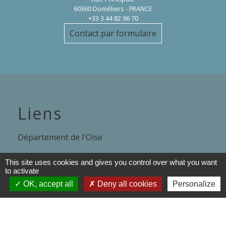
60360 Doméliers - FRANCE
+33 3 44 82 96 70
Contact par formulaire
Liens
Département de l'Oise
Région Hauts de France
This site uses cookies and gives you control over what you want
to activate
Préfecture de l'oise
OK, accept all
Deny all cookies
Personalize
Communauté de Communes de
l'Oise Picarde