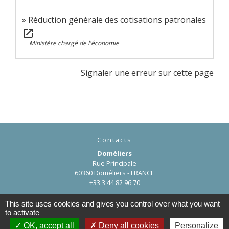
Réduction générale des cotisations patronales
open_in_new
Ministère chargé de l'économie
Signaler une erreur sur cette page
Contacts
Doméliers
Rue Principale
60360 Doméliers - FRANCE
+33 3 44 82 96 70
Contact par formulaire
This site uses cookies and gives you control over what you want
to activate
OK, accept all
Deny all cookies
Personalize