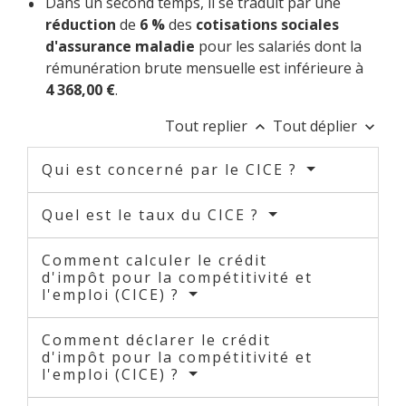
Dans un second temps, il se traduit par une
réduction
de
6 %
des
cotisations sociales
d'assurance maladie
pour les salariés dont la
rémunération brute mensuelle est inférieure à
4 368,00 €
.
Tout replier
Tout déplier
keyboard_arrow_up
keyboard_arrow_down
Qui est concerné par le CICE ?
Quel est le taux du CICE ?
Comment calculer le crédit
d'impôt pour la compétitivité et
l'emploi (CICE) ?
Comment déclarer le crédit
d'impôt pour la compétitivité et
l'emploi (CICE) ?