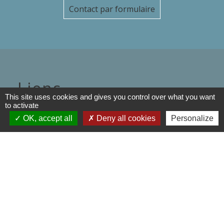
Contact par formulaire
Liens
This site uses cookies and gives you control over what you want
to activate
Département de l'Oise
OK, accept all
Deny all cookies
Personalize
Région Hauts de France
Préfecture de l'oise
Communauté de Communes de
l'Oise Picarde
Mentions légales
-
Politique de confidentialité
-