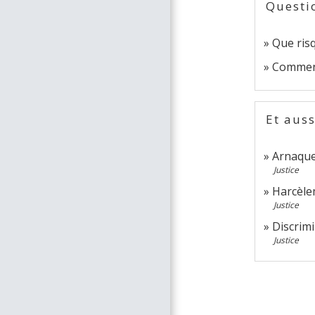
Questi
Que ris
Comment 
Et auss
Arnaque 
Justice
Harcèle
Justice
Discrim
Justice