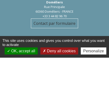
Doméliers
Rue Principale
60360 Doméliers - FRANCE
+33 3 44 82 96 70
Contact par formulaire
This site uses cookies and gives you control over what you want
to activate
OK, accept all
Deny all cookies
Personalize
Liens
Département de l'Oise
Région Hauts de France
Préfecture de l'oise
Communauté de Communes de
l'Oise Picarde