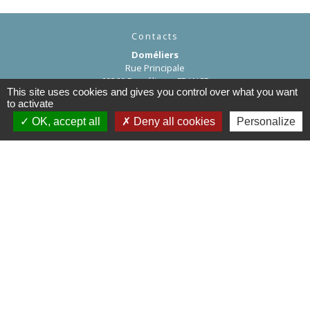
Contacts
Doméliers
Rue Principale
60360 Doméliers - FRANCE
This site uses cookies and gives you control over what you want
+33 3 44 82 96 70
to activate
Contact par formulaire
OK, accept all
Deny all cookies
Personalize
Liens
Département de l'Oise
Région Hauts de France