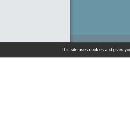
This site uses cookies and gives you
Liens
Département de 
Région Hauts de
Préfecture de l'o
Communauté de 
Picarde