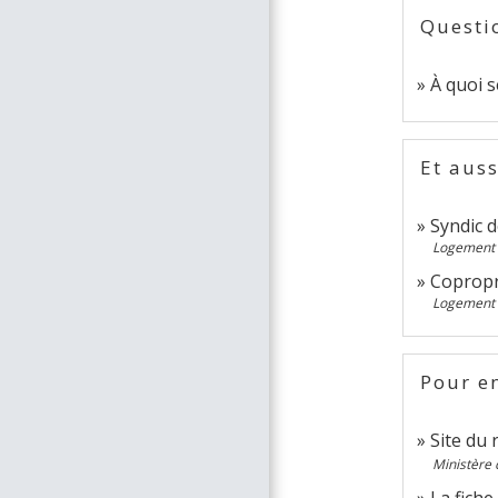
Questi
À quoi s
Et auss
Syndic 
Logement
Copropri
Logement
Pour en
Site du 
Ministère
La fiche