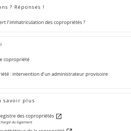
ons ? Réponses !
ert l'immatriculation des copropriétés ?
i
de copropriété
été : intervention d'un administrateur provisoire
 savoir plus
registre des copropriétés
open_in_new
 chargé du logement
 synthétique de la copropriété