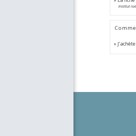
Institut n
Comment
J'achèt