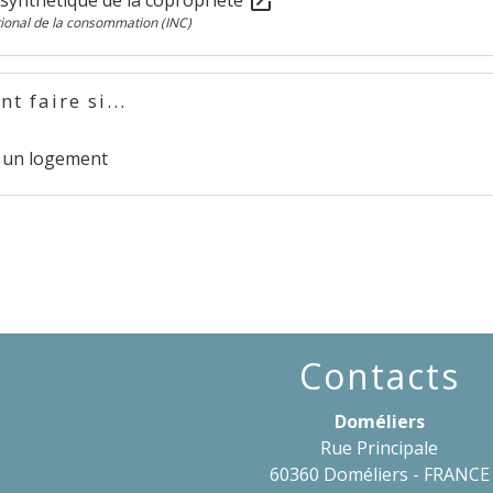
open_in_new
ational de la consommation (INC)
 faire si...
e un logement
Contacts
Doméliers
Rue Principale
60360 Doméliers - FRANCE