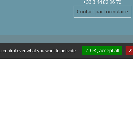
+33 3 44 82 96 70
Contact par formulaire
 control over what you want to activate
OK, accept all
l'Oise
 France
ise
Communes de l'Oise