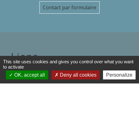
Contact par formulaire
Liens
This site uses cookies and gives you control over what you want
to activate
Département de l'Oise
OK, accept all
Deny all cookies
Personalize
Région Hauts de France
Préfecture de l'oise
Communauté de Communes de
l'Oise Picarde
Mentions légales
-
Politique de confidentialité
-