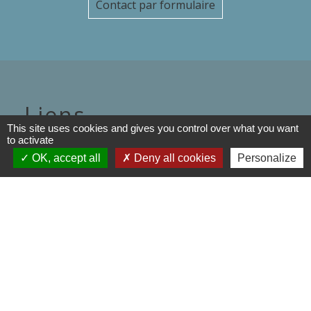
Contact par formulaire
Liens
This site uses cookies and gives you control over what you want
to activate
Département de l'Oise
OK, accept all
Deny all cookies
Personalize
Région Hauts de France
Préfecture de l'oise
Communauté de Communes de
l'Oise Picarde
Mentions légales
-
Politique de confidentialité
-
Accessibilité
-
Plan du site
-
Gestion des cookies