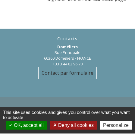
Contacts
Doméliers
Rue Principale
60360 Doméliers - FRANCE
+33 3 44 82 96 70
Contact par formulaire
This site uses cookies and gives you control over what you want
Liens
to activate
OK, accept all
Deny all cookies
Personalize
Département de l'Oise