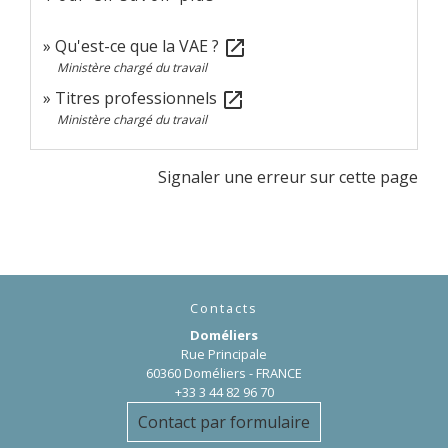
Qu'est-ce que la VAE ?
open_in_new
Ministère chargé du travail
Titres professionnels
open_in_new
Ministère chargé du travail
Signaler une erreur sur cette page
Contacts
Doméliers
Rue Principale
60360 Doméliers - FRANCE
+33 3 44 82 96 70
Contact par formulaire