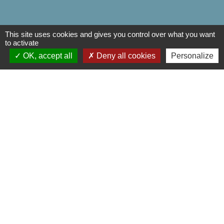
This site uses cookies and gives you control over what you want
to activate
OK, accept all
Deny all cookies
Personalize
Liens
Département de l'Oise
Région Hauts de France
Préfecture de l'oise
Communauté de Communes de
l'Oise Picarde
Mentions légales
-
Politique de confidentialité
-
Accessibilité
-
Plan du site
-
Gestion des cookies