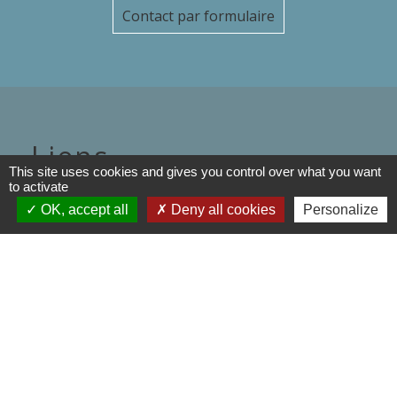
Contact par formulaire
Liens
This site uses cookies and gives you control over what you want
to activate
Département de l'Oise
OK, accept all
Deny all cookies
Personalize
Région Hauts de France
Préfecture de l'oise
Communauté de Communes de
l'Oise Picarde
Mentions légales
-
Politique de confidentialité
-