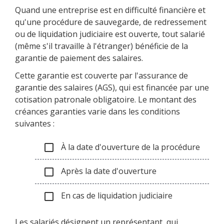
Quand une entreprise est en difficulté financière et
qu'une procédure de sauvegarde, de redressement
ou de liquidation judiciaire est ouverte, tout salarié
(même s'il travaille à l'étranger) bénéficie de la
garantie de paiement des salaires.
Cette garantie est couverte par l'assurance de
garantie des salaires (AGS), qui est financée par une
cotisation patronale obligatoire. Le montant des
créances garanties varie dans les conditions
suivantes :
À la date d'ouverture de la procédure
check_box_outline_blank
Après la date d'ouverture
check_box_outline_blank
En cas de liquidation judiciaire
check_box_outline_blank
Les salariés désignent un représentant, qui