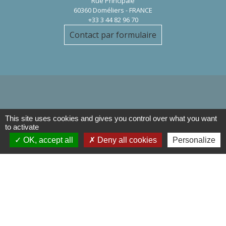
Rue Principale
60360 Doméliers - FRANCE
+33 3 44 82 96 70
Contact par formulaire
Liens
This site uses cookies and gives you control over what you want
to activate
Département de l'Oise
OK, accept all
Deny all cookies
Personalize
Région Hauts de France
Préfecture de l'oise
Communauté de Communes de
l'Oise Picarde