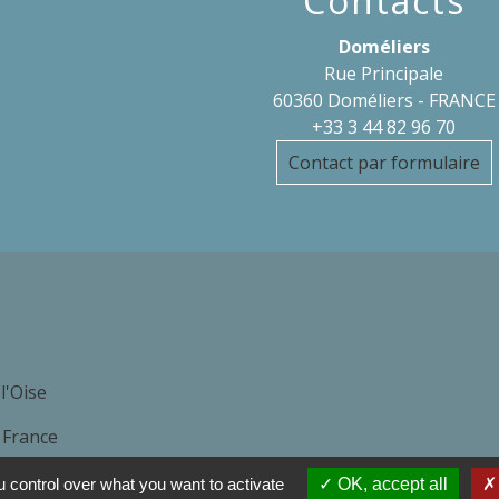
Contacts
Doméliers
Rue Principale
60360 Doméliers - FRANCE
+33 3 44 82 96 70
Contact par formulaire
l'Oise
 France
ise
 control over what you want to activate
OK, accept all