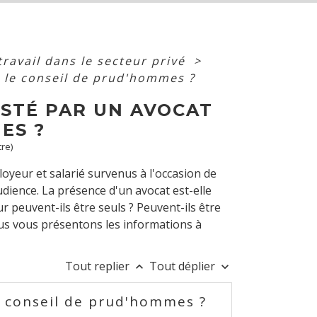
travail dans le secteur privé
>
t le conseil de prud'hommes ?
ISTÉ PAR UN AVOCAT
ES ?
tre)
loyeur et salarié survenus à l'occasion de
udience. La présence d'un avocat est-elle
r peuvent-ils être seuls ? Peuvent-ils être
ous vous présentons les informations à
Tout replier
Tout déplier
keyboard_arrow_up
keyboard_arrow_down
u conseil de prud'hommes ?