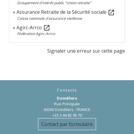
Groupement d'intérêt public "Union retraite"
Assurance Retraite de la Sécurité sociale
open_in_new
Caisse nationale d'assurance vieillesse
Agirc-Arrco
open_in_new
Fédération Agirc-Arrco
Signaler une erreur sur cette page
Contacts
Doméliers
Rue Principale
60360 Doméliers - FRANCE
+33 3 44 82 96 70
Contact par formulaire