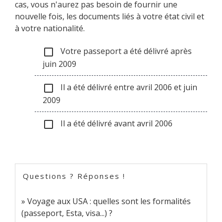
cas, vous n'aurez pas besoin de fournir une
nouvelle fois, les documents liés à votre état civil et
à votre nationalité.
Votre passeport a été délivré après
check_box_outline_blank
juin 2009
Il a été délivré entre avril 2006 et juin
check_box_outline_blank
2009
Il a été délivré avant avril 2006
check_box_outline_blank
Questions ? Réponses !
Voyage aux USA : quelles sont les formalités
(passeport, Esta, visa...) ?