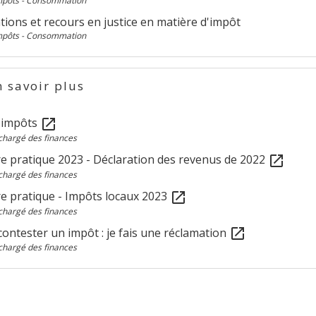
Impôts - Consommation
ions et recours en justice en matière d'impôt
Impôts - Consommation
 savoir plus
s impôts
open_in_new
chargé des finances
e pratique 2023 - Déclaration des revenus de 2022
open_in_new
chargé des finances
e pratique - Impôts locaux 2023
open_in_new
chargé des finances
contester un impôt : je fais une réclamation
open_in_new
chargé des finances